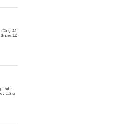
p đồng đặt
 tháng 12
.
ng Thẩm
ược công