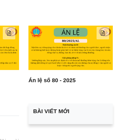
Án lệ số 80 - 2025
BÀI VIẾT MỚI