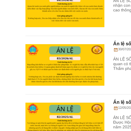
ÁN LỆ SỐ 
nhận con 
cao thôn
Án lệ số
30/07/20
ÁN LỆ SỐ
quan có t
Thẩm phá
Án lệ số
12/05/20
ÁN LỆ SỐ 
Được Hội
năm 2025