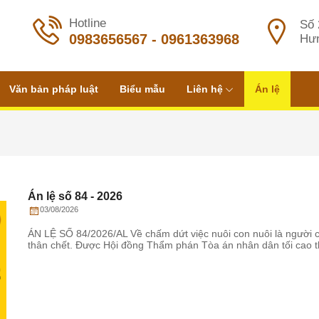
Hotline
Số 
0983656567
-
0961363968
Hưn
Văn bản pháp luật
Biểu mẫu
Liên hệ
Án lệ
Án lệ số 84 - 2026
03/08/2026
ÁN LỆ SỐ 84/2026/AL Về chấm dứt việc nuôi con nuôi là người c
thân chết. Được Hội đồng Thẩm phán Tòa án nhân dân tối cao 