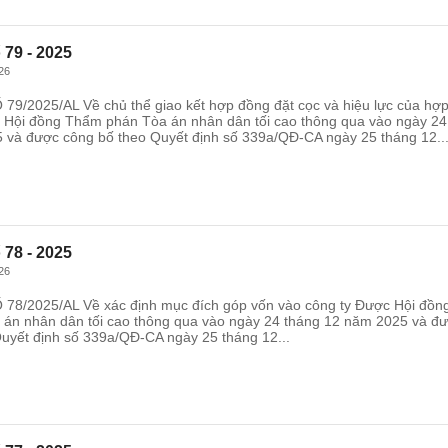
 79 - 2025
26
79/2025/AL Về chủ thể giao kết hợp đồng đặt cọc và hiệu lực của hợ
 Hội đồng Thẩm phán Tòa án nhân dân tối cao thông qua vào ngày 24
 và được công bố theo Quyết định số 339a/QĐ-CA ngày 25 tháng 12..
 78 - 2025
26
 78/2025/AL Về xác định mục đích góp vốn vào công ty Được Hội đồ
 án nhân dân tối cao thông qua vào ngày 24 tháng 12 năm 2025 và đ
uyết định số 339a/QĐ-CA ngày 25 tháng 12...