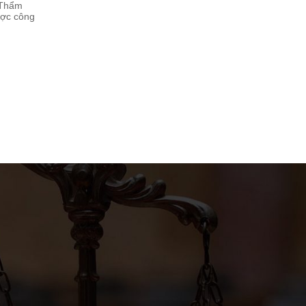
 Thẩm
ược công