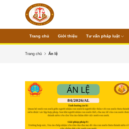
Trang chủ
Giới thiệu
Tư vấn pháp luật
Trang chủ
Án lệ