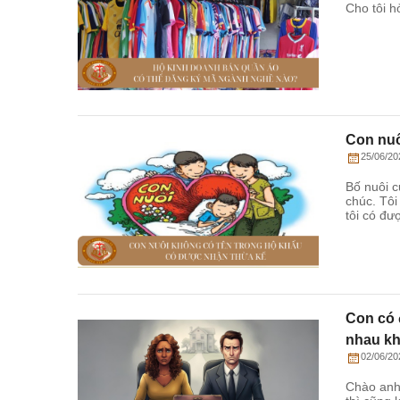
Cho tôi h
Con nuô
25/06/20
Bố nuôi c
chúc. Tôi
tôi có đư
Con có 
nhau k
02/06/20
Chào anh/