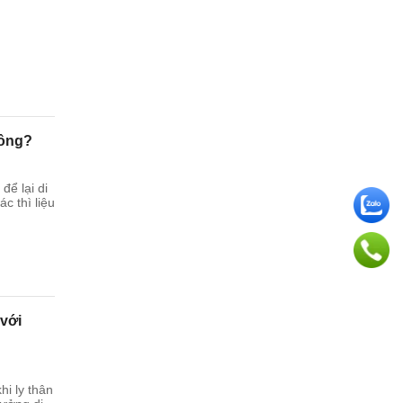
hông?
để lại di
c thì liệu
với
hi ly thân