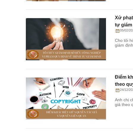
Xử phạt
tự giám
05/02/20
Cho tôi h
giám định
Điểm kh
theo qu
24/12/20
Anh chị c
giả theo 