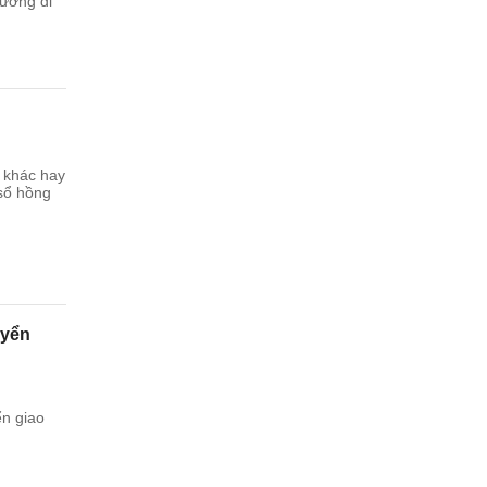
hưởng di
 khác hay
sổ hồng
uyển
ển giao