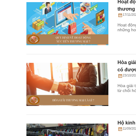
Hoạt độ
thương
17/11/20
Hoạt động
những ho
Hòa giả
có được
23/10/20
Hòa giải 
từ chối h
Hộ kinh
11/09/20