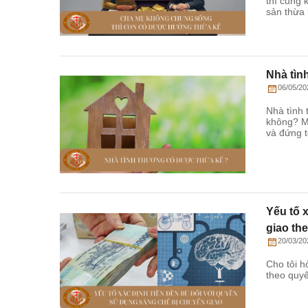
thì cũng
sản thừa 
Nhà tìn
06/05/20
Nhà tình
không? M
và đứng t
Yếu tố 
giao th
20/03/20
Cho tôi h
theo quyế