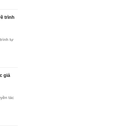
ề trình
trình tự
c giả
uyền tác