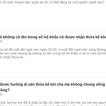
ỏi hộ kinh doanh bán quần áo thì có thể đăng ký mã ngành nghề nào?
i không có tên trong sổ hộ khẩu có được nhận thừa kế k
25
ủa tôi đã mất đột ngột vào ngày 31/10, vì mất đột ngột nên cũng không 
 là con nuôi nhưng lại không có tên trong sổ hộ khẩu vì tôi ở một nơi khá
ợc nhận thừa kế...
được hưởng di sản thừa kế khi cha mẹ không chung sống 
hông?
25
chị, ba mẹ em đã ly thân từ lâu rồi, hiện em ở với mẹ, ba mẹ em sau k