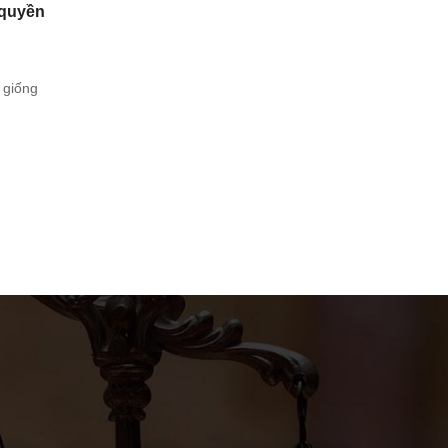
h quyền
i giống