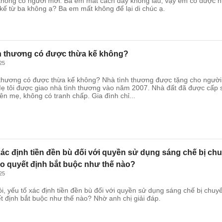
 không có người mới. Ba em mất cách đây không lâu, vậy em có được 
kế từ ba không ạ? Ba em mất không để lại di chúc ạ.
h thương có được thừa kế không?
25
 thương có được thừa kế không? Nhà tình thương được tặng cho người
ẹ tôi được giao nhà tình thương vào năm 2007. Nhà đất đã được cấp 
ên mẹ, không có tranh chấp. Gia đình chỉ...
xác định tiền đền bù đối với quyền sử dụng sáng chế bị ch
eo quyết định bắt buộc như thế nào?
25
ỏi, yếu tố xác định tiền đền bù đối với quyền sử dụng sáng chế bị chuy
t định bắt buộc như thế nào? Nhờ anh chị giải đáp.