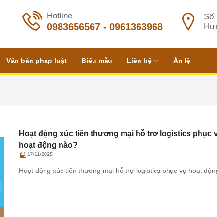
Hotline
Số 
0983656567
-
0961363968
Hưn
Văn bản pháp luật
Biểu mẫu
Liên hệ
Án lệ
Hoạt động xúc tiến thương mại hỗ trợ logistics phụ
hoạt động nào?
17/11/2025
Hoạt động xúc tiến thương mại hỗ trợ logistics phục vụ hoạt 