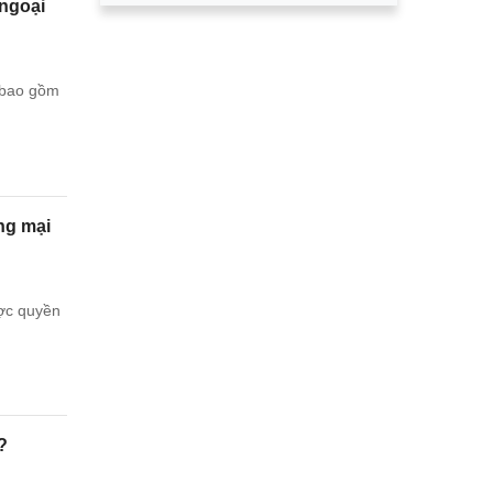
 ngoại
g bao gồm
ng mại
ược quyền
?