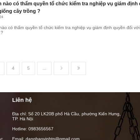
nào có thẩm quyền tổ chức kiểm tra nghiệp vụ giám địn
giống cây trồng ?
24
o có thẩm quyền tổ chức kiểm tra nghiệp vụ giám định quyền đối vớ
 ?
4
5
...
Liên hệ
Địa chỉ: Số 20 LK20B phố Hà Cầu, phường Kiến Hưng,
TP. Hà Nội
Hotline: 0983656567
ác
Email: dangbaovinhtp@gmail.com