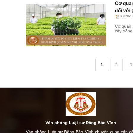
Cơ quan 
đối với 
30/09/20
Cơ quan nà
cây trồng
1
2
3
Văn phòng Luật sư Đặng Bảo Vĩnh
Văn phòng Luật sư Đặng Bảo Vĩnh chuyên cung cấp c