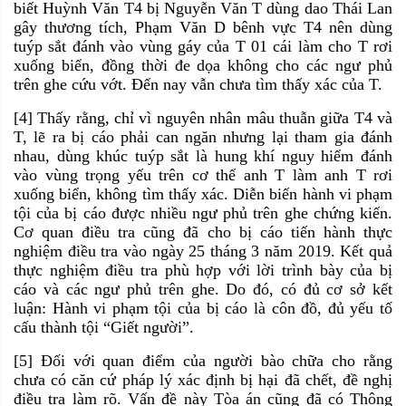
biết Huỳnh Văn T4 bị Nguyễn Văn T dùng dao Thái Lan
gây thương tích, Phạm Văn D bênh vực T4 nên dùng
tuýp sắt đánh vào vùng gáy của T 01 cái làm cho T rơi
xuống biển, đồng thời đe dọa không cho các ngư phủ
trên ghe cứu vớt. Đến nay vẫn chưa tìm thấy xác của T.
[4] Thấy rằng, chỉ vì nguyên nhân mâu thuẫn giữa T4 và
T, lẽ ra bị cáo phải can ngăn nhưng lại tham gia đánh
nhau, dùng khúc tuýp sắt là hung khí nguy hiểm đánh
vào vùng trọng yếu trên cơ thể anh T làm anh T rơi
xuống biển, không tìm thấy xác. Diễn biến hành vi phạm
tội của bị cáo được nhiều ngư phủ trên ghe chứng kiến.
Cơ quan điều tra cũng đã cho bị cáo tiến hành thực
nghiệm điều tra vào ngày 25 tháng 3 năm 2019. Kết quả
thực nghiệm điều tra phù hợp với lời trình bày của bị
cáo và các ngư phủ trên ghe. Do đó, có đủ cơ sở kết
luận: Hành vi phạm tội của bị cáo là côn đồ, đủ yếu tố
cấu thành tội “Giết người”.
[5] Đối với quan điểm của người bào chữa cho rằng
chưa có căn cứ pháp lý xác định bị hại đã chết, đề nghị
điều tra làm rõ. Vấn đề này Tòa án cũng đã có Thông