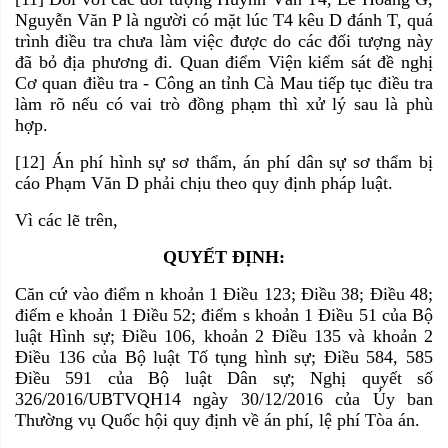
Nguyễn Văn P là người có mặt lúc T4 kêu D đánh T, quá
trình điều tra chưa làm việc được do các đối tượng này
đã bỏ địa phương đi. Quan điểm Viện kiểm sát đề nghị
Cơ quan điều tra - Công an tỉnh Cà Mau tiếp tục điều tra
làm rõ nếu có vai trò đồng phạm thì xử lý sau là phù
hợp.
[12] Án phí hình sự sơ thẩm, án phí dân sự sơ thẩm bị
cáo Phạm Văn D phải chịu theo quy định pháp luật.
Vì các lẽ trên,
QUYẾT ĐỊNH:
Căn cứ vào điểm n khoản 1 Điều 123; Điều 38; Điều 48;
điểm e khoản 1 Điều 52; điểm s khoản 1 Điều 51 của Bộ
luật Hình sự; Điều 106, khoản 2 Điều 135 và khoản 2
Điều 136 của Bộ luật Tố tụng hình sự; Điều 584, 585
Điều 591 của Bộ luật Dân sự; Nghị quyết số
326/2016/UBTVQH14 ngày 30/12/2016 của Ủy ban
Thường vụ Quốc hội quy định về án phí, lệ phí Tòa án.