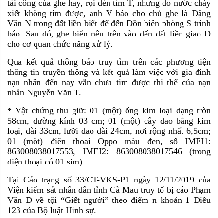
tài công của ghe hay, rọi đèn tìm T, nhưng do nước chảy
xiết không tìm được, anh V báo cho chủ ghe là Đặng
Văn N trong đất liền biết để đến Đồn biên phòng S trình
báo. Sau đó, ghe biển nêu trên vào đến đất liền giao D
cho cơ quan chức năng xử lý.
Qua kết quả thông báo truy tìm trên các phương tiện
thông tin truyền thông và kết quả làm việc với gia đình
nạn nhân đến nay vẫn chưa tìm được thi thể của nạn
nhân Nguyễn Văn T.
* Vật chứng thu giữ: 01 (một) ống kim loại dạng tròn
58cm, đường kính 03 cm; 01 (một) cây dao bằng kim
loại, dài 33cm, lưỡi dao dài 24cm, nơi rộng nhất 6,5cm;
01 (một) điện thoại Oppo màu đen, số IMEI1:
863008038017553, IMEI2: 863008038017546 (trong
điện thoại có 01 sim).
Tại Cáo trạng số 33/CT-VKS-P1 ngày 12/11/2019 của
Viện kiểm sát nhân dân tỉnh Cà Mau truy tố bị cáo Phạm
Văn D về tội “Giết người” theo điểm n khoản 1 Điều
123 của Bộ luật Hình sự.