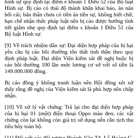
hình sự quy định tại điểm e khoản 1 Điều 52 của Bộ luật
Hình sự. Bị cáo có thái độ thành khẩn khai báo, ăn năn
hối cải; bản thân chưa có tiền án tiền sự, không biết chữ,
hạn chế nhận thức pháp luật nên bị cáo được hưởng tình
tiết giảm nhẹ quy định tại điểm s khoản 1 Điều 51 của
Bộ luật Hình sự.
[9] Về trách nhiệm dân sự: Đại diện hợp pháp của bị hại
yêu cầu bị cáo bồi thường tổn thất tinh thần theo quy
định pháp luật. Đại diện Viện kiểm sát đề nghị buộc bị
cáo bồi thường 100 lần mức lương cơ sở với số tiền là
149.000.000 đồng.
Bị cáo đồng ý không tranh luận nên Hội đồng xét xử
thấy rằng đề nghị của Viện kiểm sát là phù hợp nên chấp
nhận.
[10] Về xử lý vật chứng: Trả lại cho đại diện hợp pháp
của bị hại 01 (một) điện thoại Oppo màu đen; các vật
chứng còn lại không còn giá trị sử dụng nên cần tịch thu
tiêu hủy toàn bộ.
[11] Đối với các đối tượng Huỳnh Văn T4, Lê Hoàng G,