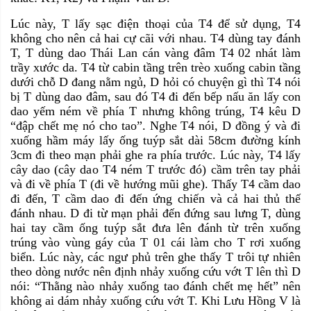
Lúc này, T lấy sạc điện thoại của T4 để sử dụng, T4
không cho nên cả hai cự cãi với nhau. T4 dùng tay đánh
T, T dùng dao Thái Lan cán vàng đâm T4 02
nhát làm
trầy xước da. T4 từ cabin tầng trên trèo xuống cabin tầng
dưới chỗ D đang nằm ngủ, D hỏi có chuyện gì thì T4 nói
bị T dùng dao đâm, sau đó T4 đi đến bếp nấu ăn lấy con
dao yếm ném về phía T nhưng không trúng, T4 kêu D
“đập chết mẹ nó cho tao”. Nghe T4 nói, D đồng ý và đi
xuống hầm máy lấy ống tuýp sắt dài 58cm đường kính
3cm đi theo mạn phải ghe ra phía trước. Lúc này, T4 lấy
cây dao (cây dao T4 ném T trước đó) cầm trên tay phải
và đi về phía T (đi về hướng mũi ghe). Thấy T4 cầm dao
đi đến, T cầm dao đi đến ứng chiến và cả hai thủ thế
đánh nhau. D đi từ mạn phải đến đứng sau lưng T, dùng
hai tay cầm ống tuýp sắt đưa lên đánh từ trên xuống
trúng vào vùng gáy của T 01 cái làm cho T rơi xuống
biển. Lúc này, các ngư phủ trên ghe thấy T trôi tự nhiên
theo dòng nước nên định nhảy xuống cứu vớt T lên thì D
nói: “Thằng nào nhảy xuống tao đánh chết mẹ hết” nên
không ai dám nhảy xuống cứu vớt T. Khi Lưu Hồng V là