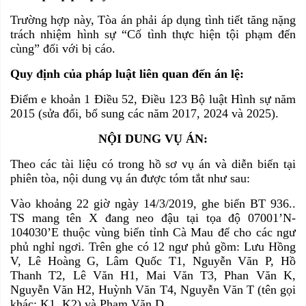
Trường hợp này, Tòa án phải áp dụng tình tiết tăng nặng
trách nhiệm hình sự “Cố tình thực hiện tội phạm đến
cùng” đối với bị cáo.
Quy định của pháp luật liên quan đến án lệ:
Điểm e khoản 1 Điều 52, Điều 123 Bộ luật Hình sự năm
2015 (sửa đổi, bổ sung các năm 2017, 2024 và 2025).
NỘI DUNG VỤ ÁN:
Theo các tài liệu có trong hồ sơ vụ án và diễn biến tại
phiên tòa, nội dung vụ án được tóm tắt như sau:
Vào khoảng 22 giờ ngày 14/3/2019, ghe biển BT 936..
TS mang tên X đang neo đậu tại tọa độ 07001’N-
104030’E thuộc vùng biển tỉnh Cà Mau để cho các ngư
phủ nghỉ ngơi. Trên ghe có 12 ngư phủ gồm: Lưu Hồng
V, Lê Hoàng G, Lâm Quốc T1, Nguyễn Văn P, Hồ
Thanh T2, Lê Văn H1, Mai Văn T3, Phan Văn K,
Nguyễn Văn H2, Huỳnh Văn T4, Nguyễn Văn T (tên gọi
khác: K1, K2) và Phạm Văn D.