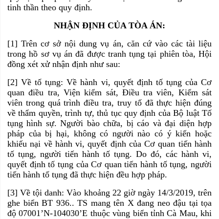
tinh thần theo quy định.
NHẬN ĐỊNH CỦA TÒA ÁN:
[1] Trên cơ sở nội dung vụ án, căn cứ vào các tài liệu
trong hồ sơ vụ án đã được tranh tụng tại phiên tòa, Hội
đồng xét xử nhận định như sau:
[2] Về tố tụng: Về hành vi, quyết định tố tụng của Cơ
quan điều tra, Viện kiểm sát, Điều tra viên, Kiểm sát
viên trong quá trình điều tra, truy tố đã thực hiện đúng
về thẩm quyền, trình tự, thủ tục quy định của Bộ luật Tố
tụng hình sự. Người bào chữa, bị cáo và đại diện hợp
pháp của bị hại, không có người nào có ý kiến hoặc
khiếu nại về hành vi, quyết định của Cơ quan tiến hành
tố tụng, người tiến hành tố tụng. Do đó, các hành vi,
quyết định tố tụng của Cơ quan tiến hành tố tụng, người
tiến hành tố tụng đã thực hiện đều hợp pháp.
[3] Về tội danh: Vào khoảng 22 giờ ngày 14/3/2019, trên
ghe biển BT 936.. TS mang tên X đang neo đậu tại tọa
độ 07001’N-104030’E thuộc vùng biển tỉnh Cà Mau, khi