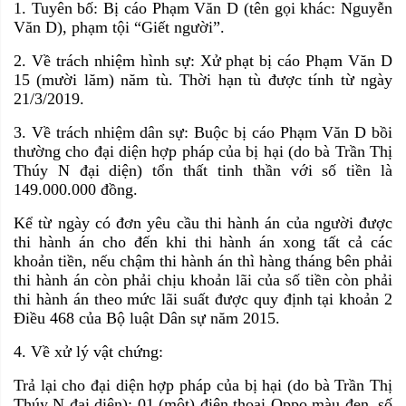
1. Tuyên bố: Bị cáo Phạm Văn D (tên gọi khác: Nguyễn
Văn D), phạm tội “Giết người”.
2. Về trách nhiệm hình sự: Xử phạt bị cáo Phạm Văn D
15 (mười lăm) năm tù. Thời hạn tù được tính từ ngày
21/3/2019.
3. Về trách nhiệm dân sự: Buộc bị cáo Phạm Văn D bồi
thường cho đại diện hợp pháp của bị hại (do bà Trần Thị
Thúy N đại diện) tổn thất tinh thần với số tiền là
149.000.000 đồng.
Kể từ ngày có đơn yêu cầu thi hành án của người được
thi hành án cho đến khi thi hành án xong tất cả các
khoản tiền, nếu chậm thi hành án thì hàng tháng bên phải
thi hành án còn phải chịu khoản lãi của số tiền còn phải
thi hành án theo mức lãi suất được quy định tại khoản 2
Điều 468 của Bộ luật Dân sự năm 2015.
4. Về xử lý vật chứng:
Trả lại cho đại diện hợp pháp của bị hại (do bà Trần Thị
Thúy N đại diện): 01 (một) điện thoại Oppo màu đen, số