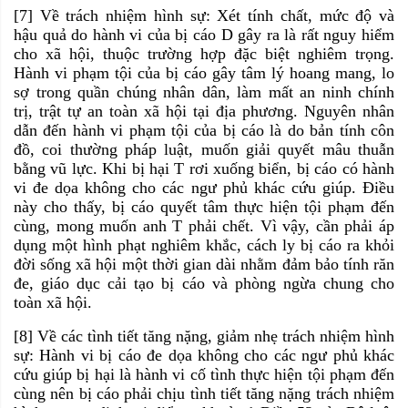
[7] Về trách nhiệm hình sự: Xét tính chất, mức độ và
hậu quả do hành vi của bị cáo D gây ra là rất nguy hiểm
cho xã hội, thuộc trường hợp đặc biệt nghiêm trọng.
Hành vi phạm tội của bị cáo gây tâm lý hoang mang, lo
sợ trong quần chúng nhân dân, làm mất an ninh chính
trị, trật tự an toàn xã hội tại địa phương. Nguyên nhân
dẫn đến hành vi phạm tội của bị cáo là do bản tính côn
đồ, coi thường pháp luật, muốn giải quyết mâu thuẫn
bằng vũ lực. Khi bị hại T rơi xuống biển, bị cáo
có hành
vi đe dọa không cho các ngư phủ khác cứu giúp. Điều
này cho thấy, bị cáo quyết tâm thực hiện tội phạm đến
cùng, mong muốn anh T phải chết. Vì vậy, cần phải áp
dụng một hình phạt nghiêm khắc, cách ly bị cáo ra khỏi
đời sống xã hội một thời gian dài nhằm đảm bảo tính răn
đe, giáo dục cải tạo bị cáo và phòng ngừa chung cho
toàn xã hội.
[8] Về các tình tiết tăng nặng, giảm nhẹ trách nhiệm hình
sự: Hành vi bị cáo đe dọa không cho các ngư phủ khác
cứu giúp bị hại là hành vi cố tình thực hiện tội phạm đến
cùng nên bị cáo phải chịu tình tiết tăng nặng trách nhiệm