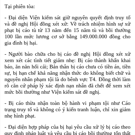
Tại phiên tòa:
- Đại diện Viện kiểm sát giữ nguyên quyết định truy tố
và đề nghị Hội đồng xét xử: Về trách nhiệm hình sự xử
phạt bị cáo tù từ 13 năm đến 15 năm tù và bồi thường
100 lần mức lương cơ sở bằng 149.000.000 đồng cho
gia đình bị hại.
- Người bào chữa cho bị cáo đề nghị Hội đồng xét xử
xem xét các tình tiết giảm nhẹ: Bị cáo thành khẩn khai
báo, ăn năn hối cải; Bản thân bị cáo chưa có tiền án, tiền
sự, bị hạn chế khả năng nhận thức do không biết chữ và
nguyên nhân phạm tội là do bênh vực T4. Đồng thời làm
rõ căn cứ pháp lý xác định nạn nhân đã chết để xem xét
mức bồi thường như Viện kiểm sát đề nghị.
- Bị cáo thừa nhận toàn bộ hành vi phạm tội như Cáo
trạng truy tố và không có ý kiến tranh luận, chỉ xin giảm
nhẹ hình phạt.
- Đại diện hợp pháp của bị hại yêu cầu xử lý bị cáo theo
quy định pháp luật và yêu cầu bị cáo bồi thường tổn thất