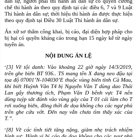
dân sự, người phải thi hành án dân sự có quyền cưỡng
chế thi hành án theo quy định tại các điều 6, 7 và 9 Luật
Thi hành án dân sự; thời hiệu thi hành án được thực hiện
theo quy định tại Điều 30 Luật Thi hành án dân sự.
Án xử sơ thẩm công khai, bị cáo, đại diện hợp pháp cho
bị hại có quyền kháng cáo trong hạn 15 ngày kể từ ngày
tuyên án.
NỘI DUNG ÁN LỆ
[3] Về tội danh: Vào khoảng 22 giờ ngày 14/3/2019,
“
trên ghe biển BT 936.. TS mang tên X đang neo đậu tại
tọa độ 07001’N-104030’E thuộc vùng biển tỉnh Cà Mau,
khi biết Huỳnh Văn T4 bị Nguyễn Văn T dùng dao Thái
Lan gây thương tích, Phạm Văn D bênh vực T4 nên
dùng tuýp sắt đánh vào vùng gáy của T 01 cái làm cho T
rơi xuống biển, đồng thời đe dọa không cho các ngư phủ
trên ghe cứu vớt. Đến nay vẫn chưa tìm thấy xác của
T.”.
[8] Về các tình tiết tăng nặng, giảm nhẹ trách nhiệm
“
hình sự: Hành vi bị cáo đe dọa không cho các ngư phủ