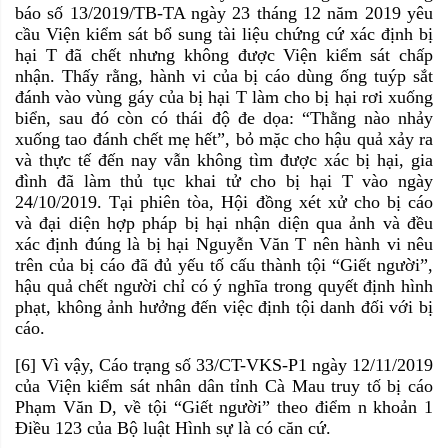
báo số 13/2019/TB-TA ngày 23 tháng 12 năm 2019 yêu
cầu Viện kiểm sát bổ sung tài liệu chứng cứ xác định bị
hại T đã chết nhưng không được Viện kiểm sát chấp
nhận. Thấy rằng, hành vi của bị cáo dùng ống tuýp sắt
đánh vào vùng gáy của bị hại T làm cho bị hại rơi xuống
biển, sau đó còn có thái độ đe dọa: “Thằng nào nhảy
xuống tao đánh chết mẹ hết”, bỏ mặc cho hậu quả xảy ra
và thực tế đến nay vẫn không tìm được xác bị hại, gia
đình đã làm thủ tục khai tử cho bị hại T vào ngày
24/10/2019. Tại phiên tòa, Hội đồng xét xử cho bị cáo
và đại diện hợp pháp bị hại nhận diện qua ảnh và đều
xác định đúng là bị hại Nguyễn Văn T nên hành vi nêu
trên của bị cáo đã đủ yếu tố cấu thành tội “Giết người”,
hậu quả chết người chỉ có ý nghĩa trong quyết định hình
phạt, không ảnh hưởng đến việc định tội danh đối với bị
cáo.
[6] Vì vậy, Cáo trạng số 33/CT-VKS-P1 ngày 12/11/2019
của Viện kiểm sát nhân dân tỉnh Cà Mau truy tố bị cáo
Phạm Văn D, về tội “Giết người” theo điểm n khoản 1
Điều 123 của Bộ luật Hình sự là có căn cứ.