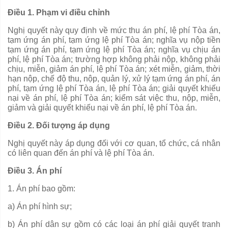
Điều 1. Phạm vi điều chỉnh
Nghị quyết này quy định về mức thu án phí, lệ phí Tòa án,
tạm ứng án phí, tạm ứng lệ phí Tòa án; nghĩa vụ nộp tiền
tạm ứng án phí, tạm ứng lệ phí Tòa án; nghĩa vụ chịu án
phí, lệ phí Tòa án;
trường hợp
không phải nộp, không phải
chịu
,
miễn, giảm án phí, lệ phí Tòa án; xét miễn, giảm, thời
hạn nộp, ch
ế
độ thu, nộp, quản lý, xử lý tạm ứng án phí, án
phí, tạm ứng lệ phí Tòa án, lệ phí Tòa án; giải quyết khiếu
nại về án phí, lệ phí Tòa án; kiểm sát việc thu, nộp, miễn,
giảm và giải quyết khiếu nại về án phí, lệ phí Tòa án.
Điều 2. Đối tượng áp dụng
Nghị quyết này áp dụng đối với cơ quan, tổ chức, cá nhân
có liên quan đến án phí và lệ phí Tòa án.
Điều 3. Án phí
1. Án phí bao gồm:
a) Án phí hình sự;
b) Án phí dân sự gồm có các loại án phí giải quyết tranh