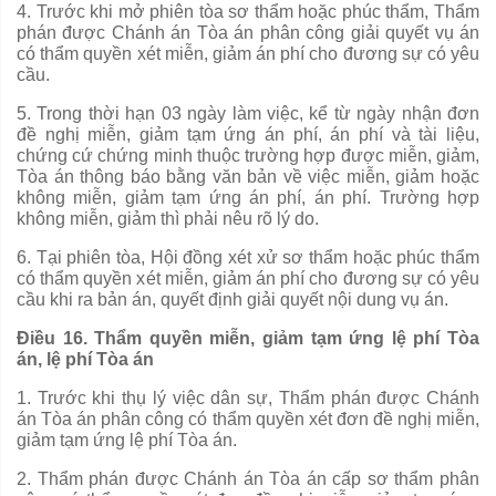
4. Trước khi mở phiên tòa sơ thẩm hoặc phúc thẩm, Thẩm
phán được Chánh án Tòa án phân công giải quyết vụ án
có
thẩm quyền
xét mi
ễ
n, giảm án phí cho đương sự có yêu
c
ầ
u.
5. Trong thời hạn 03 ngày làm việc, kể từ ngày nhận đơn
đề nghị miễn, gi
ả
m tạm ứng án phí, án phí và tài liệu,
chứng cứ chứng minh thuộc trường hợp được miễn, giả
m
,
Tòa án thông báo b
ằ
ng văn bản
về
việc mi
ễ
n, gi
ả
m ho
ặ
c
không miễn, giảm tạm ứng án phí, án phí. Trường hợp
không mi
ễ
n, giảm thì phải nêu rõ lý do.
6. Tại phiên tòa, Hội đồng xét xử sơ thẩm hoặc phúc thẩm
có thẩm quyền xét miễn, giảm án phí cho đương sự có yêu
c
ầ
u khi ra bản án,
quyết định
giải quyết nội dung vụ án.
Điều 16. Thẩm quyền miễn, giảm tạm ứng lệ phí Tòa
án, lệ phí Tòa án
1. Trước khi thụ lý việc dân sự, Thẩm phán được Chánh
án Tòa án phân công có thẩm quyền xét đơn đề nghị miễn,
giảm tạm ứng lệ phí Tòa án.
2. Thẩm phán được Chánh án Tòa án cấp sơ thẩm phân