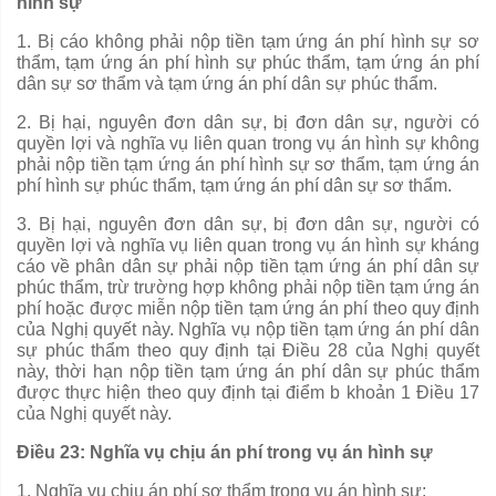
hình sự
1.
Bị cáo không phải nộp tiền tạm ứng án phí hình sự sơ
thẩm, tạm ứng án phí hình sự phúc thẩm, tạm ứng án phí
dân sự sơ thẩm và tạm ứng án phí dân sự
phúc thẩm.
2.
Bị hại, nguyên đơn dân sự, bị đơn dân sự, người có
quy
ề
n lợi và nghĩa vụ liên quan trong vụ án hình sự không
phải nộp tiền tạm ứng án phí hình sự sơ thẩm, tạm ứng án
phí hình sự phúc thẩm, tạm ứng án phí dân sự sơ thẩm.
3.
Bị hại, nguyên đơn dân sự, bị đơn dân sự, người có
quyền lợi và nghĩa vụ liên quan trong vụ án hình sự kháng
cáo
về
phân dân sự phải nộp tiền tạm ứng án phí dân sự
phúc thẩm, trừ trường hợp không phải nộp tiền tạm ứng án
phí hoặc được miễn nộp tiền tạm ứng án phí theo quy định
của Nghị
quyết
này. Nghĩa vụ nộp tiền tạm ứng án phí d
â
n
sự phúc thẩm theo quy định tại Điều 28 của Nghị quyết
này, thời hạn nộp tiền tạm ứng án phí dân sự phúc thẩm
được thực hiện theo quy định tại điểm b khoản 1 Điều 17
của Nghị
quyết
này.
Điều 23: Nghĩa vụ chịu án phí trong vụ án hình sự
1.
Nghĩa vụ chịu án phí sơ thẩm
trong
vụ án hình sự: