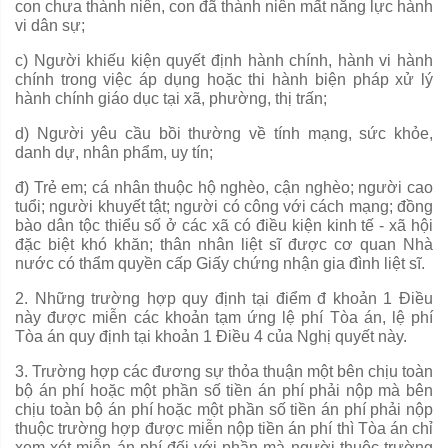
con chưa th
à
nh niên, con đã thành niên m
ấ
t năng lực hành
vi dân sự;
c) Người khiếu kiện quyết định hành chính, hành vi hành
chính trong việc áp dụng hoặc thi hành biện pháp xử lý
hành ch
í
nh giáo dục tại xã, phường, thị trấn;
d) Người yêu cầu bồi thường về tính mạng, sức khỏe,
danh dự, nhân phẩm, uy tín;
đ) Trẻ em; cá nhân thuộc hộ nghèo, cận nghèo; người cao
tuổi; người khuyết tật; người có công với cách mạng; đồng
bào dân tộc thiểu số ở các xã có điều kiện kinh tế - xã hội
đặc biệt khó khăn; thân nhân liệt sĩ được cơ quan Nhà
nước c
ó
thẩm quyền cấp Giấy chứng nhận gia đ
ì
nh liệt sĩ.
2
.
Những trường hợp quy định tại điểm đ khoản 1 Điều
này được mi
ễ
n các khoản tạm
ứ
ng lệ phí Tòa án, l
ệ
phí
Tòa án quy định tại khoản 1 Điều 4 của Nghị quyết này.
3. Trường hợp các đương sự thỏa thuận một bên chịu toàn
bộ án phí hoặc một phần số tiền án phí phải nộp mà bên
chịu toàn bộ án phí hoặc một ph
ầ
n s
ố
tiền
á
n phí phải nộp
thu
ộ
c trường hợp được miễn nộp tiền án phí thì Tòa án chỉ
xem xét mi
ễ
n án phí đối với ph
ầ
n mà người thuộc trường