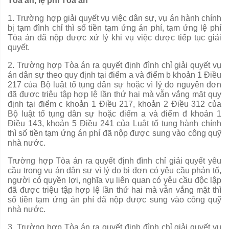
Tòa án, lệ phí Tòa án
1. Trường hợp giải quyết vụ việc dân sự, vụ án hành chính
bị tạm đ
ì
nh chỉ thì số tiền tạm ứng án phí, tạm ứng lệ phí
Tòa án đã nộp được xử lý khi vụ việc được tiếp tục giải
quyết.
2. Trường hợp Tòa án ra quyết định đình chỉ giải quyết vụ
án dân sự theo quy định tại điểm a và điểm b khoản 1 Điều
217 của Bộ luật tố tụng dân sự hoặc vì lý do nguyên đơn
đã được triệu tập hợp lệ l
ầ
n thứ hai mà v
ẫ
n v
ắ
ng mặt
quy
định
tại điểm c khoản 1 Điều 217, khoản 2 Điều 312 của
Bộ luật tố tụng dân sự hoặc điểm a và điểm đ khoản 1
Điều 143, khoản 5 Điều 241 của Luật tố tụng hành chính
thì số tiền tạm ứng án phí đã nộp được sung vào công quỹ
nhà nước.
Trường h
ợ
p Tòa án ra quyết định đình chỉ giải quyết yêu
cầu trong vụ án dân sự vì lý do bị đơn có yêu cầu phản tố,
người có quy
ề
n lợi, nghĩa vụ liên quan có yêu cầu độc
l
ập
đã được triệu
tập hợp
lệ l
ầ
n thứ hai mà v
ẫ
n v
ắ
ng mặt thì
số tiền tạm ứng án phí đã nộp được sung vào công quỹ
nhà nước.
3. Trường hợp Tòa án ra quyết định đình chỉ giải
quyết
vụ