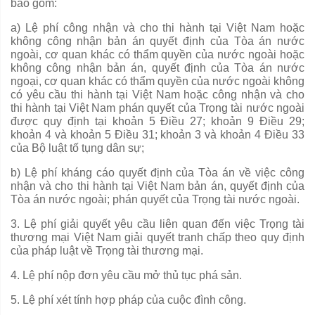
bao gồm:
a) Lệ phí công nhận và cho thi hành tại Việt Nam hoặc
không công nhận bản án quyết định của Tòa án nước
ngoài, cơ quan khác có
thẩm quyền
của nước ngoài hoặc
không công nhận bản án, quyết định của Tòa án nước
ngoại, cơ quan khác có thẩm quyền của nước ngoài không
có yêu cầu thi hành tại Việt Nam hoặc công nhận và cho
thi hành tại Việt Nam phán quyết của Trọng tài nước ngoài
được quy định tại khoản 5 Điều 27; khoản 9 Điều 29;
khoản 4 và khoản 5 Điều 31; khoản 3 và khoản 4 Điều 33
của Bộ luật tố tụng dân sự;
b) Lệ phí kháng cáo quyết định của Tòa án về việc công
nhận và cho thi hành tại
V
iệt Nam b
ả
n án, quyết định của
Tòa án nước ngoài; phán quyết của Trọng tài nước ngoài.
3
.
Lệ phí giải quyết yêu cầu liên quan đ
ế
n việc Trọng tài
thương mại Vi
ệ
t Nam giải quyết tranh chấp theo quy định
của pháp luật
về
Trọng tài thương mại.
4. Lệ ph
í
nộp đơn yêu cầu mở thủ tục phá sản.
5. Lệ phí xét tính
hợp pháp
của cuộc đình công.