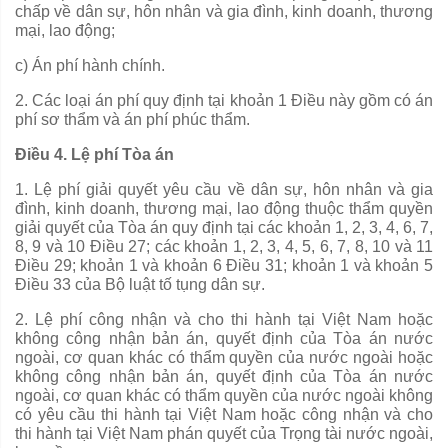
ch
ấ
p
về
dân sự, hôn nhân và gia đình, kinh doanh, thương
mại, lao động;
c) Án phí hành chính.
2. Các loại án phí quy định tại khoản 1 Điều này g
ồ
m có án
phí sơ th
ẩ
m và án phí phúc thẩm.
Điều 4. Lệ phí Tòa án
1. Lệ phí giải quyết yêu cầu về dân sự, hôn nhân và gia
đình, kinh doanh, thương mại, lao động thuộc thẩm quyền
giải quyết của Tòa án quy định tại các khoản 1, 2, 3, 4, 6, 7,
8, 9 và 10 Điều 27; các khoản 1, 2, 3, 4, 5, 6, 7, 8, 10 và 11
Điều 29; khoản 1 và khoản 6 Điều 31; khoản 1 và khoản 5
Điều 33 của Bộ luật tố tụng dân sự.
2. Lệ phí công nhận và cho thi hà
nh
tại Việt Nam hoặc
không công nhận bản án, quy
ế
t định của Tòa án nước
ngoài, cơ quan khác có
thẩm quyền
của nước ngoài hoặc
không công nhận bản án, quyết định của Tòa án nước
ngoài, cơ quan khác có thẩm quyền của nước ngoài không
có yêu c
ầ
u thi hành tại Việt Nam hoặc công nhận và cho
thi hành tại Việt Nam phán
quyết
của Trọng tài nước ngoài,