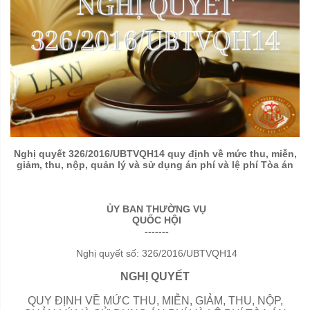
Nghị quyết 326/2016/UBTVQH14 quy định về mức thu, miễn,
giảm, thu, nộp, quản lý và sử dụng án phí và lệ phí Tòa án
ỦY BAN THƯỜNG VỤ
QUỐC HỘI
-------
Nghị quyết số: 326/2016/UBTVQH14
NGHỊ QUYẾT
QUY ĐỊNH VỀ MỨC THU, MIỄN, GIẢM, THU, NỘP,