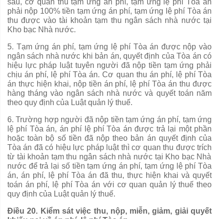
sau, cơ quan thu tạm ứng án phí, tạm ứng lệ phí Tòa án
phải nộp 100% tiền tạm ứng án phí, tạm
ứ
ng lệ phí Tòa án
thu được vào tài khoản tạm thu ngân sách nhà nước tại
Kho bạc Nhà nước.
5.
Tạm ứng án phí, tạm ứng lệ phí Tòa án được nộp vào
ngân sách nhà nước khi bản án, quyết định của Tòa án có
hiệu lực pháp luật tuyên người đã nộp tiền tạm ứng phải
chịu án phí, lệ phí Tòa án. Cơ quan thu án phí, lệ phí Tòa
án thực hiện khai, nộp tiền án phí, lệ phí Tòa án thu được
hàng tháng vào ngân sách nhà nước và quyết toán năm
theo quy định của Luật quản lý thu
ế
.
6.
Trường h
ợ
p người đã nộp tiền tạm ứng án phí, tạm ứng
lệ phí Tòa án, án phí lệ phí Tòa án được trả lại một phần
hoặc toàn bộ s
ố
tiền đã nộp theo bản án
quyết định
của
Tòa án đã có hiệu lực pháp luật thì cơ quan thu được t
rích
t
ừ
tài khoản tạm thu ngân sách nhà nước tại Kho bạc Nhà
nước đ
ể
trả lại s
ố
tiền tạm ứng án phí, tạm ứng lệ phí Tòa
án, án phí, lệ phí Tòa án đã thu, thực hiện khai và quyết
toán án phí, lệ phí Tòa án với cơ quan quản lý thu
ế
theo
quy định
của Luật quản lý thuế.
Điều 20. Kiểm sát việc thu, nộp, miễn, giảm, giải quyết