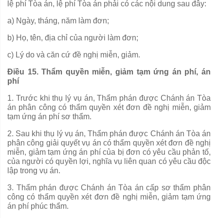
lệ phí Tòa án, lệ phí Tòa án phải có các nội dung sau đây:
a) Ngày, tháng, năm làm đơn;
b) Họ, tên, địa chỉ của người làm đơn;
c) Lý do và căn cứ đề nghị miễn, giảm.
Điều 15. Thẩm quyền miễn, giảm tạm ứng án phí, án
phí
1. Trước khi thụ lý vụ án, Thẩm phán được Chánh án Tòa
án phân công có thẩm quyền xét đơn đề nghị miễn, giảm
tạm ứng án phí sơ th
ẩ
m.
2. Sau khi thụ lý vụ án, Thẩm phán được Chánh án Tòa án
phân công giải quyết vụ án có thẩm quyền xét đơn đề nghị
miễn, giảm tạm ứng án phí của bị đơn có yêu cầu phản tố,
của người có quy
ề
n lợi, nghĩa vụ liên quan có yêu c
ầ
u độc
lập trong vụ án.
3. Thẩm phán được Chánh án Tòa án cấp sơ thẩm phân
công có thẩm quyền xét đơn đề nghị miễn, giảm tạm ứng
án phí phúc thẩm.