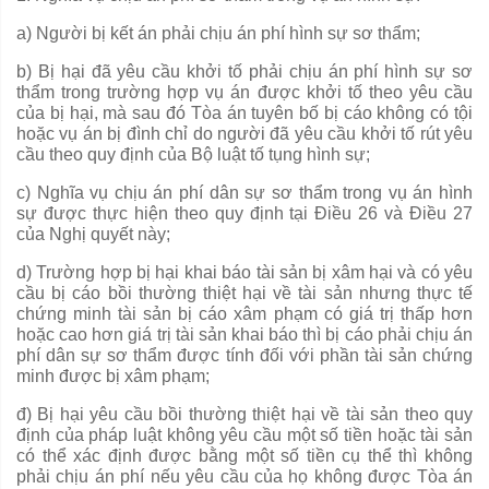
a)
Người bị
kết
án phải chịu án phí hình sự sơ thẩm;
b)
Bị hại đã yêu cầu khởi tố phải chịu án phí hình sự sơ
thẩm trong trường hợp vụ án được khởi tố theo yêu cầu
của bị hại, mà sau đó Tòa án tuyên b
ố
bị c
á
o không có tội
hoặc vụ án bị đình chỉ do người đã yêu cầu khởi t
ố
rút yêu
cầu theo
quy định
của Bộ luật tố tụng hình sự;
c)
Nghĩa vụ chịu án phí dân sự sơ thẩm trong vụ án hình
sự được thực hiện theo quy định tại Điều 26 và Điều 27
của Nghị quyết này;
d)
Trường hợp bị hại khai báo tài sản bị xâm hại và có y
ê
u
cầu bị cáo
bồi thường
thiệt hại về tài sản nhưng thực tế
chứng minh tài sản bị cáo xâm phạm có giá trị thấp hơn
hoặc cao hơn giá trị tài sản khai báo th
ì
bị c
á
o ph
ả
i ch
ị
u
á
n
ph
í
dân sự sơ thẩm được tính đối v
ớ
i phần tài sản chứng
minh được bị xâm phạm;
đ) Bị hại yêu cầu bồi thường thiệt hại về tài sản theo quy
định của pháp luật không yêu cầu một số tiền hoặc tài sản
có th
ể
xác định được b
ằ
ng một s
ố
tiền cụ thể thì không
phải chịu án phí nếu yêu cầu của họ không được Tòa án