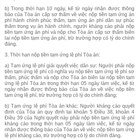
b) Trong thời hạn 10 ngày, kể từ ngày nhận được thông
báo của Tòa án cấp sơ thẩm về việc nộp ti
ề
n tạm ứng án
phí hành chính ph
ú
c th
ẩ
m, tạm
ứ
ng
á
n phí dân sự phúc
thẩm trong vụ án hành chính, người kháng cáo phải n
ộ
p
ti
ề
n tạm
ứ
ng án phí và nộp cho Tòa án
cấp
sơ th
ẩ
m biên
lai nộp ti
ề
n tạm
ứ
ng
á
n ph
í
, trừ trường hợp có lý do chính
đáng.
3. Thời h
ạ
n nộp tiền tạm ứng lệ phí Tòa án:
a) Tạm ứng lệ phí giải quyết việc dân sự: Người phải nộp
tiền tạm ứng lệ phí có nghĩa vụ nộp tiền tạm ứng lệ phí sơ
thẩm, phúc thẩm và nộp cho Tòa án biên lai nộp tiền tạm
ứng lệ phí Tòa án trong thời hạn 05 ngày làm việc, k
ể
từ
ngày nhận được thông báo của Tòa án về việc nộp tiền
tạm ứng lệ phí, trừ trường hợp có lý do chính đáng;
b) Tạm ứng lệ phí Tòa án khác: Người kháng cáo quyết
định của Tòa án quy định tại khoản 5 Điều 38, khoản 4
Điều 39 của Nghị
quyết
này phải nộp tiền tạm ứng lệ phí
kháng cáo trong thời hạn 05 ngày làm việc, kể từ ngày
nhận được thông báo của Tòa án về việc nộp tiền tạm ứng
lệ phí kháng cáo, trừ trường hợp có lý do chính đáng.