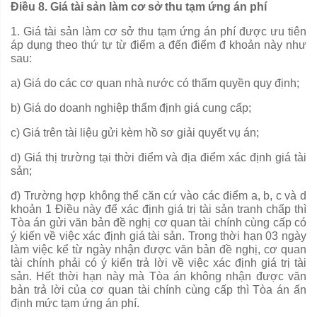
Điều 8. Giá tài sản làm cơ sở thu tạm ứng án phí
1. Giá tài sản làm cơ sở thu tạm ứng án phí được ưu tiên
áp dụng theo thứ tự từ điểm a đến điểm đ khoản này như
sau:
a) Giá do các cơ quan nhà nước có thẩm quyền quy định;
b) Giá do doanh nghiệp thẩm định giá cung cấp;
c) Giá trên tài liệu gửi kèm hồ sơ giải quyết vụ án;
d) Giá thị trường tại thời điểm và địa điểm xác định giá tài
sản;
đ) Trường hợp không thể căn cứ vào các điểm a, b, c và d
khoản 1 Điều này để xác định giá trị tài s
ả
n tranh chấp thì
Tòa án gửi văn bản đề nghị cơ quan tài chính cùng cấp có
ý kiến về việc xác định giá tài sản. Trong thời hạn 03 ngày
làm việc kể từ ngày nhận được văn bản đề nghị, cơ quan
tài chính phải có ý kiến tr
ả
lời về việc xác định giá trị tài
sản. Hết thời hạn này mà Tòa án kh
ô
ng nh
ậ
n được văn
b
ả
n
tr
ả l
ờ
i của cơ quan tài chính cùng cấp thì Tòa án ấn
định mức tạm ứng án phí.