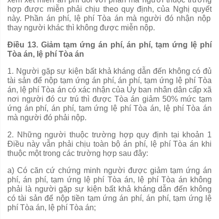
hợp được miễn phải chịu theo quy định, của Nghị
quyết
này. Ph
ầ
n án phí, lệ phí Tòa
á
n m
à
ng
ườ
i đ
ó
nhận nộp
thay người khác thì không được miễn nộp.
Điều 13. Giảm tạm ứng án phí, án phí, tạm ứng lệ phí
Tòa án, lệ phí Tòa án
1. Người gặp sự kiện bất khả kháng dẫn đến không có đủ
tài sản đ
ể
nộp tạm ứng án phí, án phí, tạm ứng lệ phí Tòa
án, lệ phí Tòa án có xác nhận
của
Ủy
ban nh
â
n d
â
n cấp xã
nơi ngư
ờ
i đó cư trú thì được Tòa án giảm 50% mức tạm
ứng án phí, án ph
í
, tạm ứng lệ phí Tòa án, lệ phí Tòa án
mà người đó phải nộp.
2
.
Những người thuộc trường
hợp quy
định tại khoản 1
Điều này v
ẫ
n phải chịu to
à
n b
ộ á
n phí, lệ phí Tòa án khi
thuộc một trong các trường hợp sau đây:
a) Có căn cứ chứng minh người được giảm tạm ứng án
phí, án phí, tạm ứng lệ phí Tòa án, lệ phí Tòa án không
phải là người gặp sự kiện bất khả kháng dẫn đ
ế
n không
có tài sản để nộp tiền tạm ứng án phí, án phí, tạm ứng lệ
phí Tòa
án, lệ phí Tòa án;