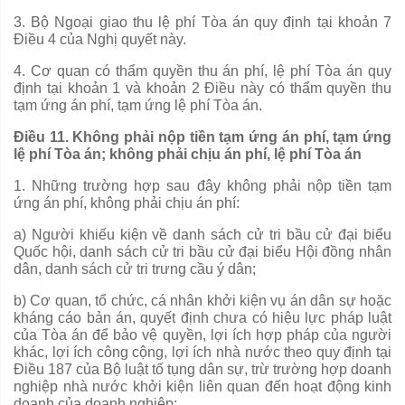
3. Bộ Ngoại giao thu lệ phí Tòa án quy định tại khoản 7
Điều 4 của Nghị quyết này.
4. Cơ quan có thẩm quyền thu án phí, lệ phí Tòa án quy
định tại khoản 1 và khoản 2 Điều này có thẩm quyền thu
tạm ứng án phí, tạm ứng lệ phí Tòa án.
Điều 11. Không phải nộp tiền tạm ứng án phí, tạm ứng
lệ phí Tòa án; không phải chịu án phí, lệ phí Tòa án
1. Những trường hợp sau đây không phải nộp tiền tạm
ứng án phí, không phải chịu án phí:
a) Người khiếu kiện về danh sách cử tri b
ầ
u cử đại bi
ể
u
Quốc
hội, danh sách c
ử
tri bầ
u
cử đại biểu Hội đồng nhân
dân, danh sách cử tri trưng c
ầ
u ý dân;
b) Cơ quan, tổ chức, cá nhân khởi kiện vụ án dân sự hoặc
kháng cáo b
ả
n án
,
quyết định ch
ư
a có hi
ệ
u lực pháp luật
của Tòa án để bảo vệ quy
ề
n,
l
ợi ích hợp pháp
của
người
khác, lợi ích công cộng, lợi ích nhà nước theo
quy định
tại
Điều 187 của Bộ luật tố tụng dân sự, trừ trường hợp doanh
nghiệp nhà nước khởi kiện liên quan đến hoạt động kinh
doanh của doanh nghiệp;