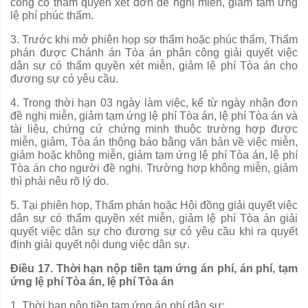
công có thẩm quyền xét đơn đề nghị miễn, giảm tạm ứng
lệ phí phúc thẩm.
3. Trước khi mở phiên h
ọ
p sơ thẩm hoặc phúc th
ẩ
m, Th
ẩ
m
phán được Chánh án Tòa án phân công giải quyết việc
dân sự có
thẩm quyền
xét mi
ễ
n, giảm lệ phí Tòa án cho
đương sự có yêu c
ầ
u.
4. Trong thời hạn 03 ngày làm việc, kể t
ừ
ngày nhận đơn
đề nghị mi
ễ
n, giảm t
ạm
ứng
lệ
phí Tòa á
n
, lệ phí
Tòa án và
tài liệu
, ch
ứ
ng c
ứ
ch
ứ
ng minh thuộc trường hợp được
miễn, giảm, Tòa án thông báo bằng văn bản
về
việc miễn,
giảm hoặc không miễn, giảm tạm ứng lệ phí Tòa án, lệ phí
Tòa án cho người đề nghị
.
Trường hợp không miễn, giảm
thì phải nêu rõ lý do.
5. Tại phiên họp, Thẩm phán hoặc Hội đồng giải quyết việc
dân sự có thẩm quyền xét miễn, giảm lệ phí Tòa án giải
quyết
việc dân sự cho đương sự có yêu cầu khi ra quyết
định giải quyết nội dung việc dân sự.
Điều 17. Thời hạn nộp tiền tạm ứng án phí, án phí, tạm
ứng lệ phí Tòa án, lệ phí Tòa án
1. Thời hạn nộp tiền tạm ứng án phí dân sự: