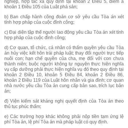
nghiệp, hợp tác xã quy định tại khoản 2 Điều 5, điểm a
khoản 1 Điều 105 của Luật phá sản;
b) Ban chấp hành công đoàn cơ sở yêu cầu Tòa án xét
tính hợp pháp của cuộc đình công;
c) Đại diện tập thể người lao động yêu cầu Tòa án xét tính
hợp pháp
của cuộc đình công;
d) Cơ quan, tổ chức, cá nhân có thẩm quyền yêu cầu Tòa
án hủy việc kết hôn trái pháp luật; thay đổi người trực tiếp
nuôi con; hạn chế quyền của cha, mẹ đối với con chưa
thành niên; buộc người không tự nguyện thực hiện nghĩa
vụ cấp dưỡng phải thực hiện nghĩa vụ đó theo quy định tại
khoản 2 Điều 10, khoản 5 Điều 84, khoản 2 Điều 86,
khoản 2 Điều 119 của Luật hôn nhân và gia đình; cơ quan
nhà nước yêu cầu Tòa án cung cấp bản sao, trích lục bản
án;
đ) Viện kiểm sát kháng nghị quyết định của Tòa án theo
thủ tục phúc thẩm;
e) Các trường hợp khác không phải nộp tiền tạm ứng lệ
phí Tòa án, lệ phí Tòa án mà pháp luật có quy định.