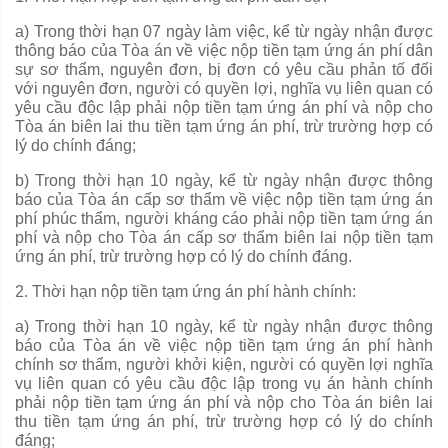
a) Trong thời hạn 07 ngày làm việc, kể t
ừ
ngày
nhận được
thông báo của Tòa án về việc nộp tiền tạm ứng án phí dân
sự sơ thẩm, nguyên đơn, bị đơn có y
ê
u cầu phản tố đ
ố
i
với nguyên đơn, người có quyền lợi, nghĩa vụ liên quan có
yêu cầu độc lập phải nộp ti
ề
n tạm ứng án phí và nộp cho
Tòa
á
n bi
ê
n lai thu ti
ề
n tạm ứng án phí, trừ trường hợp có
lý do chính đáng;
b) Trong thời hạn 10 ngày, kể từ ngày nhận được thông
báo của Tòa án cấp sơ thẩm về việc nộp tiền tạm ứng án
phí phúc th
ẩ
m, người kháng cáo ph
ả
i nộp tiền tạm ứng án
phí và nộp cho Tòa án
cấp
sơ th
ẩ
m biên lai n
ộ
p ti
ề
n tạm
ứng án phí, trừ trường hợp có lý do chính đáng.
2. Thời hạn nộp tiền tạm ứng án phí hành chính:
a) Trong thời hạn 10 ngày, kể từ ngày nhận được thông
báo của Tòa án về việc nộp tiền tạm ứng án phí hành
chính sơ th
ẩ
m, người kh
ở
i ki
ệ
n, ng
ườ
i c
ó
quyền lợi nghĩa
vụ liên quan có yêu cầu đ
ộ
c lập trong vụ án hành chính
phải nộp tiền tạm ứng án phí và nộp cho Tòa án biên lai
thu ti
ề
n tạm ứng án phí, tr
ừ
trường hợp
có lý do chính
đáng;