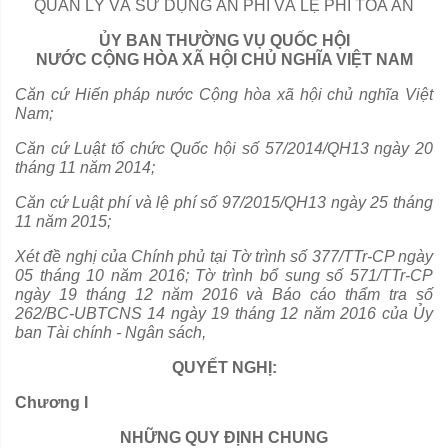
QUẢN LÝ VÀ SỬ DỤNG ÁN PHÍ VÀ LỆ PHÍ TÒA ÁN
ỦY BAN THƯỜNG VỤ QUỐC HỘI
NƯỚC CỘNG HÒA XÃ HỘI CHỦ NGHĨA VIỆT NAM
Căn cứ Hiến pháp nước Cộng hòa xã hội chủ nghĩa Việt
Nam;
Căn cứ Luật tổ chức Quốc hội số 57/2014/QH
1
3 ngày 20
tháng 11 năm 2014;
Căn cứ Luật phí và lệ
phí
s
ố
97/2015/QH13 ngày 25 tháng
11 năm 2015;
Xét đề nghị của Chính phủ tại Tờ trình số 377/TTr-CP ngày
05 tháng 10 năm 2016; Tờ trình bổ sung số 571/TTr-CP
ngày 19 tháng 12 năm 2016 và Báo cáo thẩm tra số
262/BC-UBTCNS 14 ngày 19 tháng 12 năm 2016 của
Ủy
ban
Tài chính - Ngân sách,
QUYẾT NGHỊ:
Chương I
NHỮNG QUY ĐỊNH CHUNG