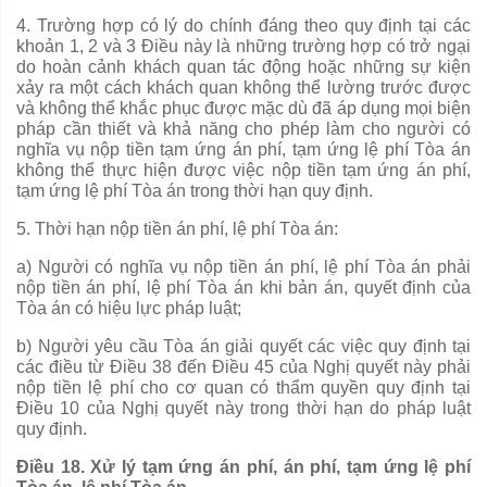
4. Trường hợp có lý do chính đáng theo quy định tại các
khoản 1, 2 và 3 Điều này là những
trường hợp
có trở ngại
do hoàn cảnh khách quan tác động hoặc những sự kiện
xảy ra một cách khách quan không th
ể
lường trước được
và không thể khắc phục được mặc dù đã áp dụng mọi biện
pháp cần thiết và khả năng cho phép làm cho người có
nghĩa vụ nộp tiền tạm ứng án phí, tạm ứng lệ phí Tòa án
không thể thực hiện được việc nộp tiền tạm ứng án phí,
tạm ứng lệ phí Tòa án trong thời hạn quy định.
5. Thời hạn nộp tiền án phí, lệ phí Tòa án:
a) Người có nghĩa vụ nộp tiền án phí, lệ phí Tòa án phải
nộp tiền án phí, lệ phí Tòa án khi bản án, quyết định của
Tòa án có hiệu lực pháp luật;
b) Người yêu cầu Tòa án giải quyết các việc quy định tại
các điều từ Điều 38 đến Điều 45 của Nghị quyết này phải
nộp tiền lệ phí cho cơ quan có thẩm quyền quy địn
h
tại
Điều 10 của Nghị quyết này
trong
thời hạn do pháp luật
quy định.
Điều 18. Xử lý tạm ứng án phí, án phí, tạm ứng lệ phí