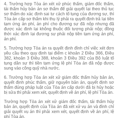
4. Trường hợp Tòa án xét xử phúc thẩm, giám đốc thẩm,
tái thẩm hủy bản án sơ thẩm để giải quyết lại theo th
ủ
tục
sơ thẩm do xác định sai tư cách t
ố
tụng của đương sự, thì
Tòa án cấp sơ thẩm khi thụ lý phải ra quyết định trả lại ti
ề
n
tạm ứng án phí, án phí cho đương sự đã nộp nhưng đã
được xác định lại không thuộc đối tượng phải nộp; đồng
thời xác định lại đương sự phải nộp tiền tạm ứng án phí,
án phí.
5. Trường hợp Tòa án ra quyết định đình chỉ việc xét đơn
yêu cầu theo quy
đị
nh tại điểm c khoản 2 Điều 366, Điều
382, khoản 3 Điều 388, khoản 3 Điều 392
của
Bộ luật tố
tụng dân sự thì tiền tạm ứng lệ phí Tòa án đã nộp được
sung vào công quỹ nhà nước.
6. Trường hợp Tòa án xét xử giám đốc thẩm hủy bản án,
quyết định phúc thẩm, giữ nguyên bản án, quyết định sơ
thẩm đúng pháp luật của Tòa án
cấp
dưới đ
ã
bị h
ủy
hoặc
bị sửa thì phải xem xét, quyết định về án phí, lệ phí Tòa án.
Trường hợp Tòa án xét xử giám đốc thẩm, tái thẩm hủy
bản án,
quyết
định của Tòa án đã xét xử vụ án v
à
đình chỉ
giải quyết vụ án thì phải xem xét, quyết định về án phí, lệ
phí Tòa án.