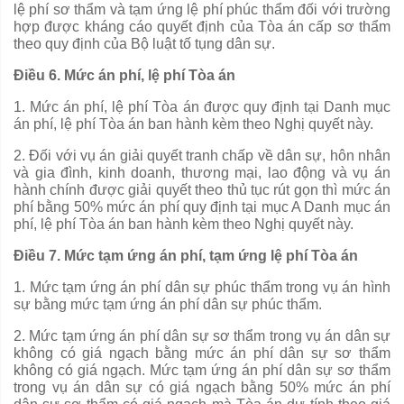
lệ phí sơ th
ẩ
m và tạm ứng lệ phí phúc thẩm đối với trường
hợp được kháng cáo
quyết
định của Tòa án
c
ấp sơ thẩm
theo quy định của Bộ luật t
ố
tụng dân sự.
Điều 6. Mức án phí, lệ phí Tòa án
1. Mức án phí, lệ phí Tòa án được quy định tại Danh mục
án phí, lệ phí Tòa án ban hành kèm theo Nghị
quyết
này.
2. Đối với vụ án giải quyết tranh chấp về dân sự, hôn nhân
và gia đình, kinh doanh, thương mại, lao động và vụ án
hành chính được giải
quyết
theo thủ tục rút gọn thì mức án
phí bằng 50% mức án phí quy định tại mục A Danh mục án
phí, lệ phí Tòa án ban hành kèm theo Nghị quyết này.
Điều 7. Mức tạm ứng án phí, tạm ứng lệ phí Tòa án
1. Mức tạm ứng án phí dân sự phúc thẩm trong vụ án hình
sự bằng mức tạm ứng án phí dân sự phúc thẩm.
2. Mức tạm ứng án phí dân sự sơ th
ẩ
m trong vụ án dân sự
không có giá ngạch bằng mức án phí dân sự sơ thẩm
không có giá ngạch. Mức tạm ứng án phí dân sự sơ th
ẩ
m
trong vụ án dân sự có giá ngạch bằng 50% mức án phí