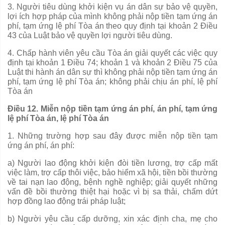
3. Người tiêu dùng khởi kiện vụ án dân sự bảo vệ quyền,
lợi ích hợp pháp của mình không phải nộp tiền tạm ứng án
phí, tạm ứng lệ phí Tòa án theo quy định tại khoản 2 Điều
43 của Luật bảo vệ quyền lợi người tiêu dùng.
4. Chấp hành viên yêu cầu Tòa án giải quyết các việc quy
định tại khoản 1 Điều 74; khoản 1 và khoản 2 Điều 75 của
Luật thi hành án dân sự thì không phải nộp tiền tạm ứng án
phí, tạm ứng lệ phí Tòa án; không phải chịu án phí, lệ phí
Tòa án
Điều 12. Miễn nộp tiền tạm ứng án phí, án phí, tạm ứng
lệ phí Tòa án, lệ phí Tòa án
1. Những trường hợp sau đây được miễn nộp tiền tạm
ứng án phí, án phí:
a) Người lao động khởi kiện đòi tiền lương, trợ cấp mất
việc làm, trợ cấp thôi việc, bảo hiểm xã hội, tiền bồi thường
về tai nạn lao động, bệnh ngh
ề
nghiệp
;
giải quyết những
vấn đề bồi thường thiệt hại hoặc vì bị sa thải, ch
ấ
m dứt
hợp đồng lao động trái pháp luật;
b) Người yêu cầu cấp dưỡng, xin xác định cha, mẹ cho