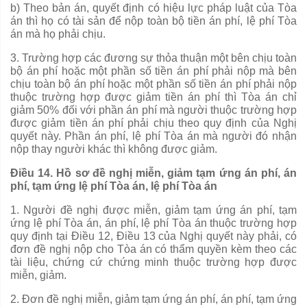
b) Theo bản án, quyết định có hiệu lực pháp luật của Tòa
án thì họ có tài sản để nộp toàn bộ tiền án phí, lệ phí Tòa
án mà họ phải chịu.
3. Trường h
ợ
p các đương sự thỏa thuận một bên chịu toàn
bộ án phí hoặc một phần số tiền á
n
phí phải nộp mà bên
chịu toàn bộ án phí hoặc một ph
ầ
n s
ố
tiền án phí phải nộp
thuộc trường hợp được giảm tiền án phí thì Tòa án chỉ
giảm 50% đối với phần án phí mà người thuộc trường hợp
được giảm ti
ề
n án phí phải chịu theo quy định của Nghị
quyết này. Ph
ầ
n án phí, lệ phí Tòa án mà người đó nhận
nộp thay người khác thì không được giảm.
Điều 14. Hồ sơ đề nghị miễn, giảm tạm ứng án phí, án
phí, tạm ứng lệ phí Tòa án, lệ phí Tòa án
1. Người đề nghị được miễn, giảm tạm ứng án phí, tạm
ứng
l
ệ phí Tòa án, án phí, lệ phí Tòa án thuộc trường hợp
quy định tại Điều 12, Điều 13 của Nghị quyết này phải, có
đơn đề nghị nộp cho Tòa án có
thẩm quyền
kèm theo các
tài liệu, chứng cứ chứng minh thuộc trường hợp được
miễn, giảm.
2. Đơn đề nghị miễn, giảm tạm ứng án phí, án phí, tạm ứng