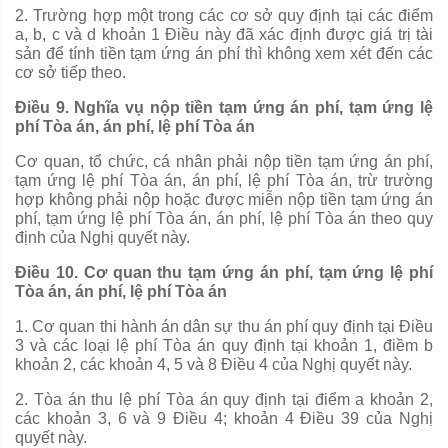
2. Trường hợp một trong các cơ sở quy định tại các điểm
a, b, c và d khoản 1 Điều n
à
y đ
ã
xác định
đ
ược giá trị tài
sản để tính tiền tạm ứng án phí thì không xem xét đến các
cơ sở tiếp theo.
Điều 9. Nghĩa vụ nộp tiền tạm ứng án phí, tạm ứng lệ
phí Tòa án, án phí, lệ phí Tòa án
Cơ quan, tổ chức, cá nhân phải nộp tiền tạm ứng án phí,
tạm ứng lệ phí Tòa án, án phí, lệ phí Tòa án, trừ trường
hợp không phải nộp hoặc được mi
ễ
n nộp tiền tạm ứng án
phí, tạm ứng lệ phí Tòa án, án phí, lệ phí Tòa án theo quy
định của Nghị quyết này.
Điều 10. Cơ quan thu tạm ứng án phí, tạm ứng lệ phí
Tòa án, án phí, lệ phí Tòa án
1. Cơ quan thi hành án dân sự thu án phí quy định tại Điều
3 và các loại lệ phí Tòa án quy định tại khoản 1, điềm b
khoản 2, các khoản 4, 5 và 8 Điều 4 của Nghị
quyết
này.
2. Tòa án thu lệ phí Tòa án quy định tại điểm a khoản 2,
các khoản 3, 6 và 9 Điều 4; khoản 4 Điều 39 của Nghị
quyết này.