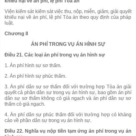
khiếu nại về án phí, lệ phí Tòa án
Viện kiểm sát kiểm sát việc thu, nộp, mi
ễ
n, giảm, giải
quyết
khi
ế
u nại v
ề
án phí, lệ phí Tòa án theo quy định của pháp
luật.
Chương II
ÁN PHÍ TRONG VỤ ÁN HÌNH SỰ
Điều 21. Các loại án phí trong vụ án hình sự
1.
Án phí hình sự sơ thẩm.
2.
Án phí hình sự phúc thẩm.
3.
Án phí dân sự sơ thẩm đối với
trường hợp
Tòa án giải
quyết cả phần dân sự trong vụ án hình sự, bao g
ồ
m án phí
dân sự sơ thẩm kh
ô
ng c
ó
gi
á
ngạch và án phí dân sự sơ
thẩm có giá ngạch.
4.
Án
p
hí dân sự phúc thẩm đối với
trường hợp
có kháng
cáo về phần dân sự trong vụ án hình sự.
Điều 22. Nghĩa vụ nộp tiền tạm ứng án phí trong vụ án