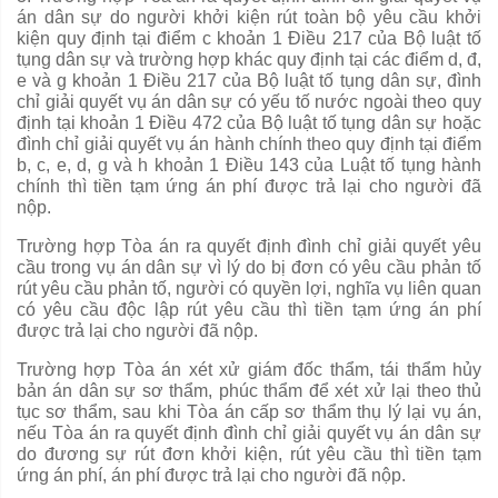
án dân sự do người khởi kiện rút toàn bộ yêu cầu khởi
kiện quy định tại điểm c khoản 1 Điều 217 của Bộ luật tố
tụng dân sự và trường hợp khác quy định tại các điểm d, đ,
e và g khoản 1 Điều 217 của Bộ luật tố tụng dân sự, đình
chỉ giải
quyết
vụ án dân sự có yế
u
tố nước ngoài theo quy
định tại khoản 1 Điều 472 của Bộ luật tố tụng dân sự hoặc
đình chỉ giải quyết vụ án hành chính theo quy định tại điểm
b, c, e, d, g và h khoản 1 Điều 143 của Luật tố tụng hành
chính thì tiền tạm ứng án phí được trả lại cho người đã
nộp.
Trường hợp Tòa án ra quyết định đình chỉ giải quyết yêu
cầu trong vụ án dân sự vì lý do bị đơn có yêu cầu phản tố
rút yêu cầu phản tố, người có quy
ề
n lợi, nghĩa vụ liên quan
có yêu cầu độc lập rút yêu cầu thì tiền tạm ứng án phí
được trả lại cho người đã nộp.
Trường hợp Tòa án xét xử giám đốc th
ẩ
m, tái thẩm hủy
bản án dân sự sơ thẩm, phúc thẩm để xét xử lại theo thủ
tục sơ thẩm, sau khi Tòa án
cấp
sơ th
ẩ
m thụ lý lại vụ án,
nếu Tòa án ra quyết định đình chỉ giải quyết vụ án dân sự
do đương sự r
ú
t đơn khởi kiện, rút yêu cầu thì tiền tạm
ứng án phí, án phí được
tr
ả lại cho người đã nộp.