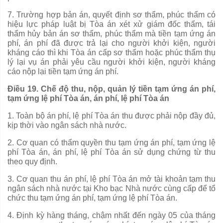
7. Trường hợp bản án, quyết định sơ thẩm, phúc thẩm có
hiệu lực pháp luật bị Tòa án xét xử giám đốc thẩm, tái
thẩm hủy bản án sơ th
ẩ
m, phúc th
ẩ
m m
à
tiền tạm ứng án
phí, án phí đã được trả lại cho người khởi kiện, người
kháng cáo thì khi Tòa án cấp sơ thẩm hoặc phúc thẩm thụ
lý lại vụ án phải yêu cầu người khởi kiện, người kháng
cáo nộp lại tiền tạm ứng án phí.
Điều 19. Chế độ thu, nộp, quản lý tiền tạm ứng án phí,
tạm ứng lệ phí Tòa án, án phí, lệ phí Tòa án
1.
Toàn bộ án phí, lệ phí Tòa án thu được phải nộp đầy đủ,
kịp thời vào ngân sách nhà nước.
2.
Cơ quan có thẩm quyền thu tạm ứng án phí, tạm ứng lệ
phí Tòa án, án phí, lệ phí Tòa án sử dụng chứng từ thu
theo quy định.
3.
Cơ quan thu án phí, lệ phí Tòa án mở tài khoản tạm thu
ngân sách nhà nước tại Kho bạc Nhà nước cùng cấp để tổ
chức thu tạm ứng án phí, tạm ứng lệ phí Tòa án.
4.
Định kỳ hàng tháng, chậm nhất đến ngày 05 của tháng