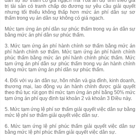
dân sự sơ th
ẩ
m có giá ngạch mà Tòa án dự tính theo giá
trị tài sản có tranh ch
ấ
p do đương sự yêu c
ầ
u gi
ả
i quyết
nhưng tối thiểu không thấp h
ơ
n mức án phí dân sự sơ
th
ẩ
m trong vụ án dân sự không có giá ngạch.
Mức tạm ứng án phí dân sự phúc thẩm trong vụ án dân sự
b
ằ
ng mức án phí dân sự phúc thẩm.
3. Mức tạm ứng án phí hành chính sơ thẩm bằng mức án
phí hành chính sơ thẩm. Mức tạm ứng án phí hành chính
phúc thẩm bằng mức án phí hành ch
í
nh phúc th
ẩ
m. Mức
tạm ứng án phí dân sự phúc th
ẩ
m trong vụ án h
à
nh chính
bằng mức tạm ứng án phí dân sự phúc thẩm.
4. Đối với vụ án dân sự, hôn nhân và gia đình, kinh doanh,
thương mại, lao động vụ án hành chính được giải quyết
theo thủ tục rút gọn thì mức tạm ứng án phí b
ằ
ng 50% mức
tạm ứng án phí quy định tại khoản 2 và khoản 3 Điều này.
5
.
Mức tạm ứng lệ phí sơ thẩm giải
quyết
việc dân sự b
ằ
ng
mức lệ ph
í
sơ thẩm giải quyết việc dân sự.
6. Mức tạm ứng lệ phí phúc thẩm giải quyết việc dân sự
bằng mức lệ phí phúc thẩm giải quyết việc dân sự.