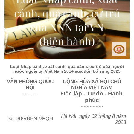
Luật Nhập cảnh, xuất cảnh, quá cảnh, cư trú của người
nước ngoài tại Việt Nam 2014 sửa đổi, bổ sung 2023
VĂN PHÒNG QUỐC
CỘNG HÒA XÃ HỘI CHỦ
HỘI
NGHĨA VIỆT NAM
--------
Độc lập - Tự do - Hạnh
phúc
---------------
Hà Nội, ngày 02 tháng 8 năm
Số:
30
/VBHN-VPQH
2023