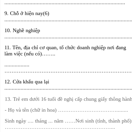
..................................................................................
9. Chỗ ở hiện nay
(
6)
......................................................................................
10. Nghề nghiệp
......................................................................................
11. Tên, địa chỉ cơ quan, tổ chức doanh nghiệp nơi đang
làm việc (nếu có)……..
.................
………………………………………………………………
12. Cửa khẩu qua lại
......................................................................................
13. Trẻ em dưới 16 tuổi đề nghị cấp chung giấy 
- Họ và tên (chữ in hoa)
……………………………........
Sinh ngày .... tháng ... năm ……Nơi sinh (t
ỉ
nh, thành phố)
……………………………………………………...