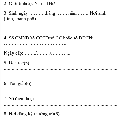
2. Giới tính(6): Nam □ Nữ □
3. Sinh ngày
………
tháng
…….
năm
…….
Nơi sinh
(tỉnh, thành phố)
...........…
………………………………………………………………………………
4. Số CMND/số CCCD/số CC hoặc số ĐDCN:
………………………………….
Ngày cấp:
……./…….../.………...
5. Dân tộc(6)
......................................................................................
…
6. Tôn giáo(6)
......................................................................................
7. Số điện thoại
......................................................................................
8. Nơi đăng ký thường trú(6)