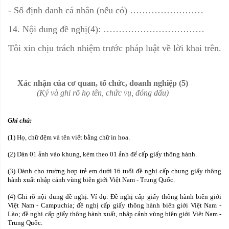
- Số định danh cá nhân (nếu có)
……………………
14. Nội dung đề nghị(4
)
:
……………………………
Tôi xin chịu trách nhiệm trước pháp luật về lời khai trên.
Xác nhận của cơ quan, tổ chức, doanh nghiệp (5)
(K
ý
và ghi rõ họ tên, chức vụ, đóng dấu)
Ghi chú:
(1) Họ, chữ đệm và tên viết bằng chữ in hoa.
(2) Dán 01 ảnh vào khung, kèm theo 01 ảnh để cấp giấy thông hành.
(3) Dành cho trường hợp trẻ em dưới 16 tuổi đề nghị cấp chung giấy thông
hành xuất nhập cảnh vùng biên giới Việt Nam - Trung Quốc.
(4) Ghi rõ nội dung đề nghị. Ví dụ: Đề nghị cấp giấy thông hành biên giới
Việt Nam - Campuchia; đề nghị cấp giấy thông hành biên giới Việt Nam -
Lào; đề nghị cấp giấy thông hành xuất, nhập cảnh vùng biên giới Việt Nam -
Trung Quốc.