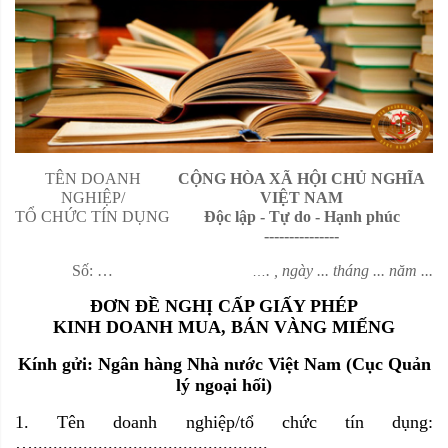
TÊN DOANH
CỘNG HÒA XÃ HỘI CHỦ NGHĨA
NGHIỆP/
VIỆT NAM
TỔ CHỨC TÍN DỤNG
Độc lập - Tự do - Hạnh phúc
---------------
Số: …
. , ngày ... tháng ... năm ...
…
ĐƠN ĐỀ NGHỊ CẤP GIẤY PHÉP
KINH DOANH MUA, BÁN VÀNG MIẾNG
Kính gửi: Ngân hàng Nhà nước Việt Nam (Cục Quản
lý ngoại hối)
1. Tên doanh nghiệp/tổ chức tín dụng:
…...............................................