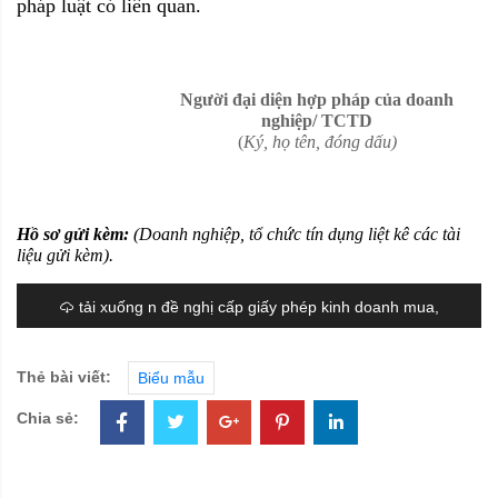
pháp luật có liên quan.
Người đại diện hợp pháp của doanh
nghiệp/ TCTD
(
Ký, họ tên, đóng dấu)
Hồ sơ gửi kèm:
(Doanh nghiệp, tổ chức tín dụng liệt kê các tài
liệu gửi kèm).
tải xuống n đề nghị cấp giấy phép kinh doanh mua,
bán vàng miếng.docx
Thẻ bài viết:
Biểu mẫu
Chia sẻ: